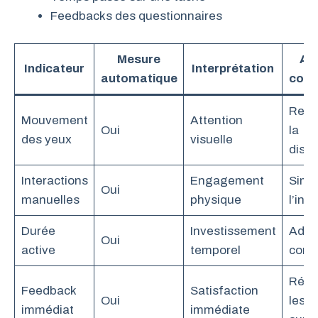
Feedbacks des questionnaires
Mesure
Ac
Indicateur
Interprétation
automatique
corr
Rela
Mouvement
Attention
Oui
la
des yeux
visuelle
disc
Interactions
Engagement
Simpl
Oui
manuelles
physique
l’int
Durée
Investissement
Adapt
Oui
active
temporel
cont
Révi
Feedback
Satisfaction
Oui
les
immédiat
immédiate