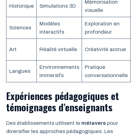
Mémorisation
R
Historique
Simulations 3D
visuelle
a
Modèles
Exploration en
S
Sciences
interactifs
profondeur
c
A
Art
Réalité virtuelle
Créativité accrue
d
Environnements
Pratique
R
Langues
immersifs
conversationnelle
v
Expériences pédagogiques et
témoignages d’enseignants
Des établissements utilisent le
métavers
pour
diversifier les approches pédagogiques. Les