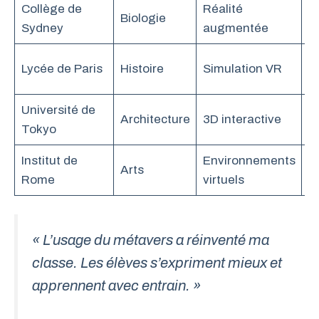
Collège de
Réalité
E
Biologie
Sydney
augmentée
é
I
Lycée de Paris
Histoire
Simulation VR
to
Université de
C
Architecture
3D interactive
Tokyo
r
Institut de
Environnements
Cr
Arts
Rome
virtuels
d
« L’usage du métavers a réinventé ma
classe. Les élèves s’expriment mieux et
apprennent avec entrain. »