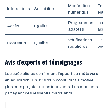
Modération
Enga
Interactions
Sociabilité
numérique
équil
Programmes
Inclus
Accès
Égalité
adaptés
accr
Vérifications
Harm
Contenus
Qualité
régulières
péda
Avis d’experts et témoignages
Les spécialistes confirment l’apport du
métavers
en éducation. Un avis d’un consultant a motivé
plusieurs projets pilotes innovants. Les étudiants
partagent des ressentis marquants.