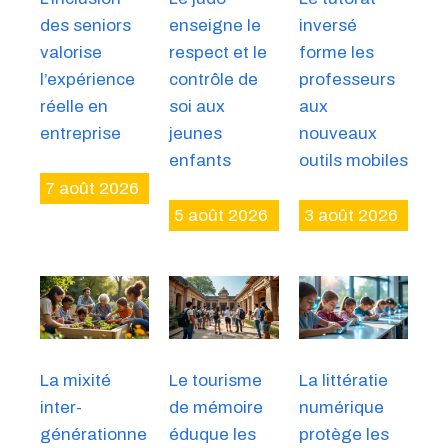
des seniors
enseigne le
inversé
valorise
respect et le
forme les
l’expérience
contrôle de
professeurs
réelle en
soi aux
aux
entreprise
jeunes
nouveaux
enfants
outils mobiles
7 août 2026
5 août 2026
3 août 2026
La mixité
Le tourisme
La littératie
inter-
de mémoire
numérique
générationne
éduque les
protège les