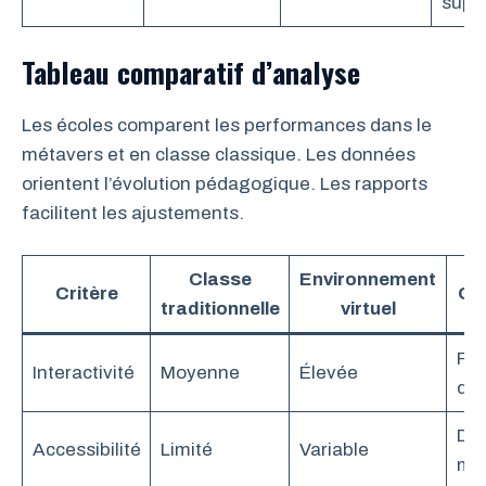
supp
Tableau comparatif d’analyse
Les écoles comparent les performances dans le
métavers et en classe classique. Les données
orientent l’évolution pédagogique. Les rapports
facilitent les ajustements.
Classe
Environnement
Critère
Ob
traditionnelle
virtuel
Plu
Interactivité
Moyenne
Élevée
d’
Dé
Accessibilité
Limité
Variable
mat