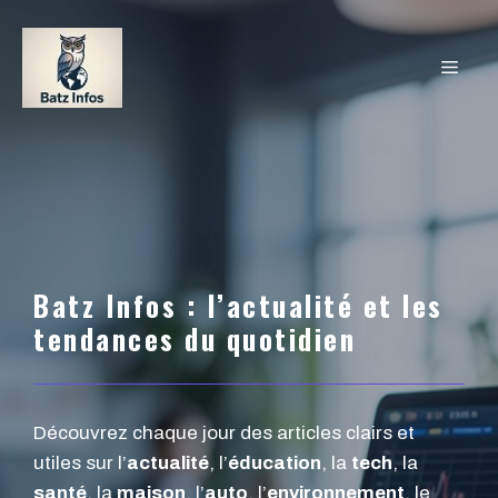
Aller
au
MEN
contenu
Batz Infos : l’actualité et les
tendances du quotidien
Découvrez chaque jour des articles clairs et
utiles sur l’
actualité
, l’
éducation
, la
tech
, la
santé
, la
maison
, l’
auto
, l’
environnement
, le