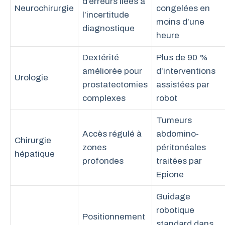
d’erreurs liées à
Neurochirurgie
congelées en
l’incertitude
moins d’une
diagnostique
heure
Dextérité
Plus de 90 %
améliorée pour
d’interventions
Urologie
prostatectomies
assistées par
complexes
robot
Tumeurs
Accès régulé à
abdomino-
Chirurgie
zones
péritonéales
hépatique
profondes
traitées par
Epione
Guidage
robotique
Positionnement
standard dans