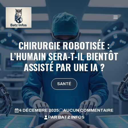
Aller
au
MEN
contenu
CHIRURGIE ROBOTISÉE :
L’HUMAIN SERA-T-IL BIENTÔT
ASSISTÉ PAR UNE IA ?
SANTÉ
4 DÉCEMBRE 2025
AUCUN COMMENTAIRE
PAR
BATZ INFOS