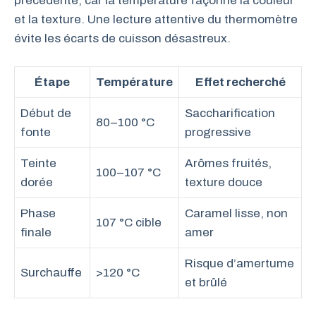
précédente, car la température façonne la couleur
et la texture. Une lecture attentive du thermomètre
évite les écarts de cuisson désastreux.
Étape
Température
Effet recherché
Début de
Saccharification
80–100 °C
fonte
progressive
Teinte
Arômes fruités,
100–107 °C
dorée
texture douce
Phase
Caramel lisse, non
107 °C cible
finale
amer
Risque d’amertume
Surchauffe
>120 °C
et brûlé