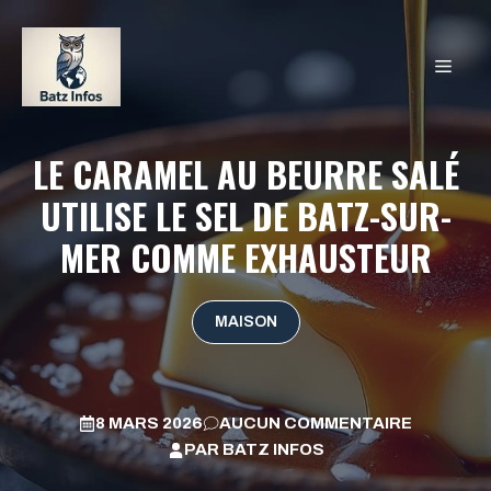
Aller
au
MEN
contenu
LE CARAMEL AU BEURRE SALÉ
UTILISE LE SEL DE BATZ-SUR-
MER COMME EXHAUSTEUR
MAISON
8 MARS 2026
AUCUN COMMENTAIRE
PAR
BATZ INFOS